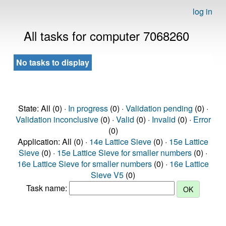
log in
All tasks for computer 7068260
No tasks to display
State: All (0) ·
In progress
(0) ·
Validation pending
(0) ·
Validation inconclusive
(0) ·
Valid
(0) ·
Invalid
(0) ·
Error
(0)
Application: All (0) ·
14e Lattice Sieve
(0) ·
15e Lattice
Sieve
(0) ·
15e Lattice Sieve for smaller numbers
(0) ·
16e Lattice Sieve for smaller numbers
(0) ·
16e Lattice
Sieve V5
(0)
Task name: