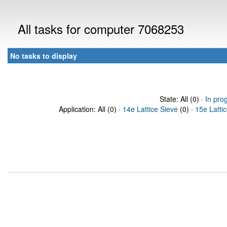
All tasks for computer 7068253
No tasks to display
State: All (0) ·
In pro
Application: All (0) ·
14e Lattice Sieve
(0) ·
15e Latti