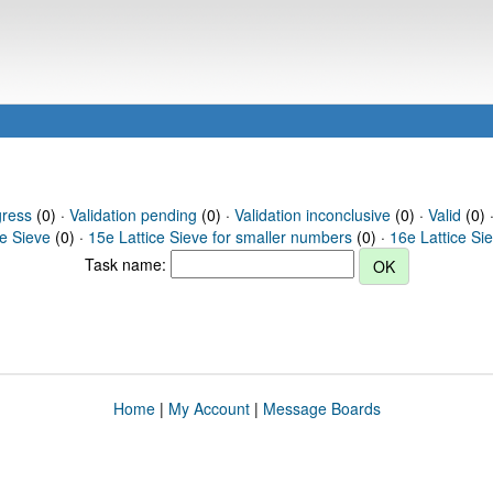
gress
(0) ·
Validation pending
(0) ·
Validation inconclusive
(0) ·
Valid
(0) 
ce Sieve
(0) ·
15e Lattice Sieve for smaller numbers
(0) ·
16e Lattice Si
Task name:
Home
|
My Account
|
Message Boards