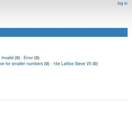
log in
·
Invalid
(0) ·
Error
(0)
eve for smaller numbers
(0) ·
16e Lattice Sieve V5
(0)