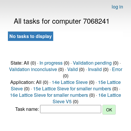
log in
All tasks for computer 7068241
No tasks to display
State: All (0) ·
In progress
(0) ·
Validation pending
(0) ·
Validation inconclusive
(0) ·
Valid
(0) ·
Invalid
(0) ·
Error
(0)
Application: All (0) ·
14e Lattice Sieve
(0) ·
15e Lattice
Sieve
(0) ·
15e Lattice Sieve for smaller numbers
(0) ·
16e Lattice Sieve for smaller numbers
(0) ·
16e Lattice
Sieve V5
(0)
Task name: