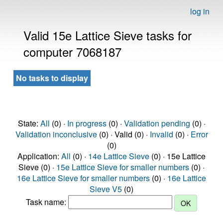
log in
Valid 15e Lattice Sieve tasks for
computer 7068187
No tasks to display
State:
All
(0) ·
In progress
(0) ·
Validation pending
(0) ·
Validation inconclusive
(0) · Valid (0) ·
Invalid
(0) ·
Error
(0)
Application:
All
(0) ·
14e Lattice Sieve
(0) · 15e Lattice
Sieve (0) ·
15e Lattice Sieve for smaller numbers
(0) ·
16e Lattice Sieve for smaller numbers
(0) ·
16e Lattice
Sieve V5
(0)
Task name: