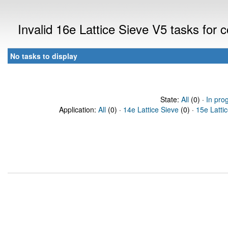
Invalid 16e Lattice Sieve V5 tasks for
No tasks to display
State:
All
(0) ·
In pro
Application:
All
(0) ·
14e Lattice Sieve
(0) ·
15e Latti