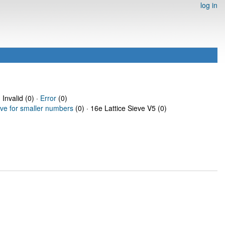
log in
 Invalid (0) ·
Error
(0)
eve for smaller numbers
(0) · 16e Lattice Sieve V5 (0)