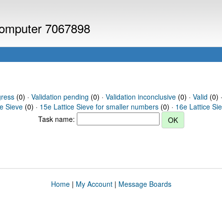
 computer 7067898
gress
(0) ·
Validation pending
(0) ·
Validation inconclusive
(0) ·
Valid
(0) ·
ce Sieve
(0) ·
15e Lattice Sieve for smaller numbers
(0) ·
16e Lattice Si
Task name:
Home
|
My Account
|
Message Boards