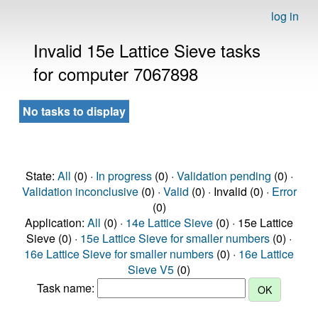
log in
Invalid 15e Lattice Sieve tasks
for computer 7067898
No tasks to display
State:
All
(0) ·
In progress
(0) ·
Validation pending
(0) ·
Validation inconclusive
(0) ·
Valid
(0) · Invalid (0) ·
Error
(0)
Application:
All
(0) ·
14e Lattice Sieve
(0) · 15e Lattice
Sieve (0) ·
15e Lattice Sieve for smaller numbers
(0) ·
16e Lattice Sieve for smaller numbers
(0) ·
16e Lattice
Sieve V5
(0)
Task name: