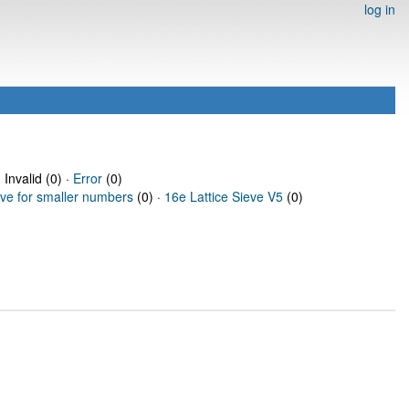
log in
 Invalid (0) ·
Error
(0)
eve for smaller numbers
(0) ·
16e Lattice Sieve V5
(0)