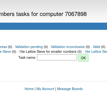
numbers tasks for computer 7067898
gress
(0) ·
Validation pending
(0) ·
Validation inconclusive
(0) ·
Valid
(0) ·
ce Sieve
(0) · 15e Lattice Sieve for smaller numbers (0) ·
16e Lattice Si
Task name:
Home
|
My Account
|
Message Boards