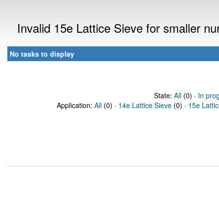
Invalid 15e Lattice Sieve for smaller 
No tasks to display
State:
All
(0) ·
In pro
Application:
All
(0) ·
14e Lattice Sieve
(0) ·
15e Latti