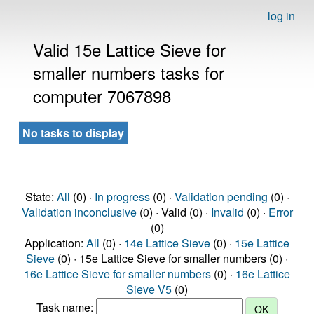
log in
Valid 15e Lattice Sieve for
smaller numbers tasks for
computer 7067898
No tasks to display
State:
All
(0) ·
In progress
(0) ·
Validation pending
(0) ·
Validation inconclusive
(0) · Valid (0) ·
Invalid
(0) ·
Error
(0)
Application:
All
(0) ·
14e Lattice Sieve
(0) ·
15e Lattice
Sieve
(0) · 15e Lattice Sieve for smaller numbers (0) ·
16e Lattice Sieve for smaller numbers
(0) ·
16e Lattice
Sieve V5
(0)
Task name: