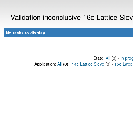
Validation inconclusive 16e Lattice Si
No tasks to display
State:
All
(0) ·
In pro
Application:
All
(0) ·
14e Lattice Sieve
(0) ·
15e Latti