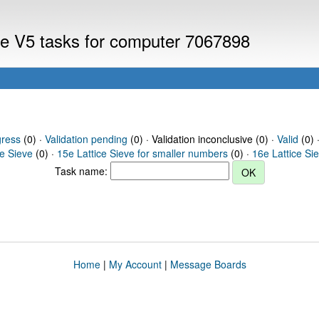
eve V5 tasks for computer 7067898
gress
(0) ·
Validation pending
(0) · Validation inconclusive (0) ·
Valid
(0) 
ce Sieve
(0) ·
15e Lattice Sieve for smaller numbers
(0) ·
16e Lattice Si
Task name:
Home
|
My Account
|
Message Boards