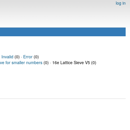
log in
·
Invalid
(0) ·
Error
(0)
eve for smaller numbers
(0) · 16e Lattice Sieve V5 (0)