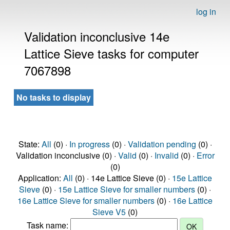
log in
Validation inconclusive 14e
Lattice Sieve tasks for computer
7067898
No tasks to display
State:
All
(0) ·
In progress
(0) ·
Validation pending
(0) ·
Validation inconclusive (0) ·
Valid
(0) ·
Invalid
(0) ·
Error
(0)
Application:
All
(0) · 14e Lattice Sieve (0) ·
15e Lattice
Sieve
(0) ·
15e Lattice Sieve for smaller numbers
(0) ·
16e Lattice Sieve for smaller numbers
(0) ·
16e Lattice
Sieve V5
(0)
Task name: