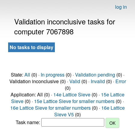
log in
Validation inconclusive tasks for
computer 7067898
No tasks to display
State:
All
(0) ·
In progress
(0) ·
Validation pending
(0) ·
Validation inconclusive (0) ·
Valid
(0) ·
Invalid
(0) ·
Error
(0)
Application: All (0) ·
14e Lattice Sieve
(0) ·
15e Lattice
Sieve
(0) ·
15e Lattice Sieve for smaller numbers
(0) ·
16e Lattice Sieve for smaller numbers
(0) ·
16e Lattice
Sieve V5
(0)
Task name: