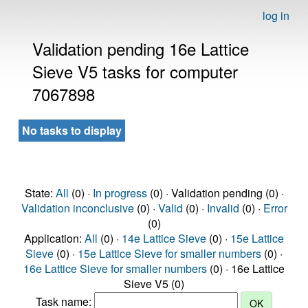
log in
Validation pending 16e Lattice
Sieve V5 tasks for computer
7067898
No tasks to display
State:
All
(0) ·
In progress
(0) · Validation pending (0) ·
Validation inconclusive
(0) ·
Valid
(0) ·
Invalid
(0) ·
Error
(0)
Application:
All
(0) ·
14e Lattice Sieve
(0) ·
15e Lattice
Sieve
(0) ·
15e Lattice Sieve for smaller numbers
(0) ·
16e Lattice Sieve for smaller numbers
(0) · 16e Lattice
Sieve V5 (0)
Task name: