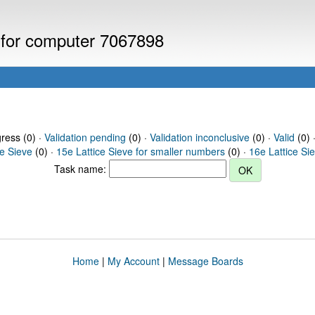
s for computer 7067898
gress (0) ·
Validation pending
(0) ·
Validation inconclusive
(0) ·
Valid
(0) 
ce Sieve
(0) ·
15e Lattice Sieve for smaller numbers
(0) ·
16e Lattice Si
Task name:
Home
|
My Account
|
Message Boards