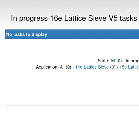
In progress 16e Lattice Sieve V5 task
No tasks to display
State:
All
(0) · In pro
Application:
All
(0) ·
14e Lattice Sieve
(0) ·
15e Latti