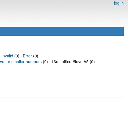
log in
·
Invalid
(0) ·
Error
(0)
eve for smaller numbers
(0) · 16e Lattice Sieve V5 (0)