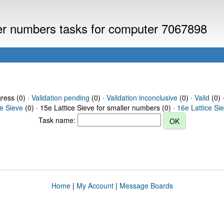
ller numbers tasks for computer 7067898
gress (0) ·
Validation pending
(0) ·
Validation inconclusive
(0) ·
Valid
(0) 
ce Sieve
(0) · 15e Lattice Sieve for smaller numbers (0) ·
16e Lattice Si
Task name:
Home
|
My Account
|
Message Boards