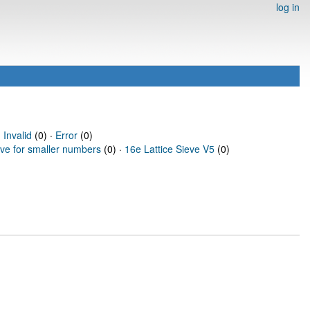
log in
·
Invalid
(0) ·
Error
(0)
eve for smaller numbers
(0) ·
16e Lattice Sieve V5
(0)