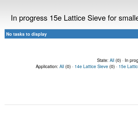
In progress 15e Lattice Sieve for sma
No tasks to display
State:
All
(0) · In pro
Application:
All
(0) ·
14e Lattice Sieve
(0) ·
15e Latti