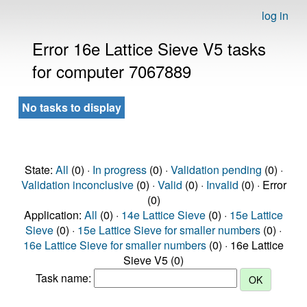
log in
Error 16e Lattice Sieve V5 tasks
for computer 7067889
No tasks to display
State:
All
(0) ·
In progress
(0) ·
Validation pending
(0) ·
Validation inconclusive
(0) ·
Valid
(0) ·
Invalid
(0) · Error
(0)
Application:
All
(0) ·
14e Lattice Sieve
(0) ·
15e Lattice
Sieve
(0) ·
15e Lattice Sieve for smaller numbers
(0) ·
16e Lattice Sieve for smaller numbers
(0) · 16e Lattice
Sieve V5 (0)
Task name: