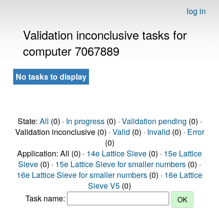
log in
Validation inconclusive tasks for
computer 7067889
No tasks to display
State:
All
(0) ·
In progress
(0) ·
Validation pending
(0) ·
Validation inconclusive (0) ·
Valid
(0) ·
Invalid
(0) ·
Error
(0)
Application: All (0) ·
14e Lattice Sieve
(0) ·
15e Lattice
Sieve
(0) ·
15e Lattice Sieve for smaller numbers
(0) ·
16e Lattice Sieve for smaller numbers
(0) ·
16e Lattice
Sieve V5
(0)
Task name: