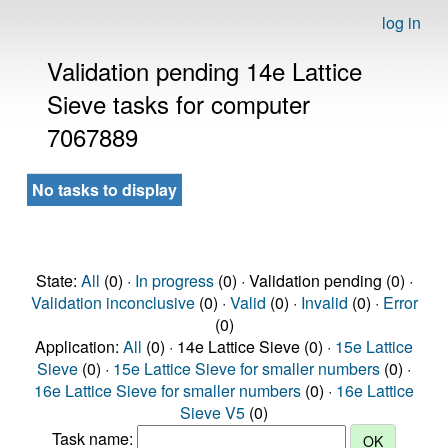
log in
Validation pending 14e Lattice
Sieve tasks for computer
7067889
No tasks to display
State:
All
(0) ·
In progress
(0) · Validation pending (0) ·
Validation inconclusive
(0) ·
Valid
(0) ·
Invalid
(0) ·
Error
(0)
Application:
All
(0) · 14e Lattice Sieve (0) ·
15e Lattice
Sieve
(0) ·
15e Lattice Sieve for smaller numbers
(0) ·
16e Lattice Sieve for smaller numbers
(0) ·
16e Lattice
Sieve V5
(0)
Task name: