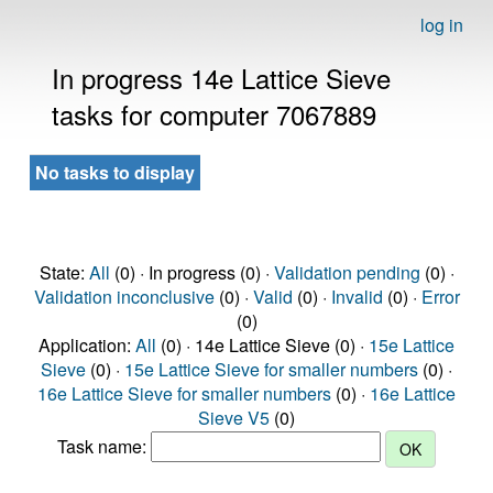
log in
In progress 14e Lattice Sieve
tasks for computer 7067889
No tasks to display
State:
All
(0) · In progress (0) ·
Validation pending
(0) ·
Validation inconclusive
(0) ·
Valid
(0) ·
Invalid
(0) ·
Error
(0)
Application:
All
(0) · 14e Lattice Sieve (0) ·
15e Lattice
Sieve
(0) ·
15e Lattice Sieve for smaller numbers
(0) ·
16e Lattice Sieve for smaller numbers
(0) ·
16e Lattice
Sieve V5
(0)
Task name: