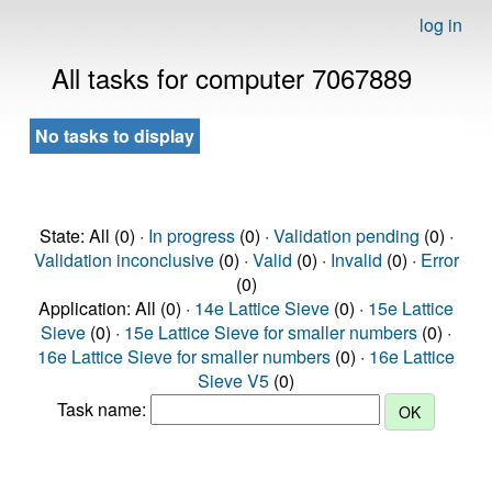
log in
All tasks for computer 7067889
No tasks to display
State: All (0) ·
In progress
(0) ·
Validation pending
(0) ·
Validation inconclusive
(0) ·
Valid
(0) ·
Invalid
(0) ·
Error
(0)
Application: All (0) ·
14e Lattice Sieve
(0) ·
15e Lattice
Sieve
(0) ·
15e Lattice Sieve for smaller numbers
(0) ·
16e Lattice Sieve for smaller numbers
(0) ·
16e Lattice
Sieve V5
(0)
Task name: