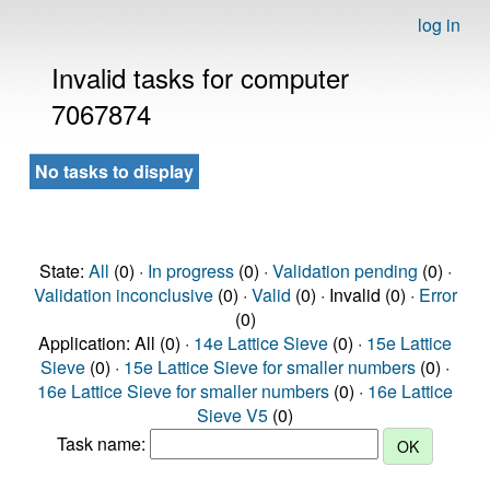
log in
Invalid tasks for computer
7067874
No tasks to display
State:
All
(0) ·
In progress
(0) ·
Validation pending
(0) ·
Validation inconclusive
(0) ·
Valid
(0) · Invalid (0) ·
Error
(0)
Application: All (0) ·
14e Lattice Sieve
(0) ·
15e Lattice
Sieve
(0) ·
15e Lattice Sieve for smaller numbers
(0) ·
16e Lattice Sieve for smaller numbers
(0) ·
16e Lattice
Sieve V5
(0)
Task name: