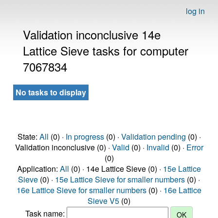
log in
Validation inconclusive 14e
Lattice Sieve tasks for computer
7067834
No tasks to display
State:
All
(0) ·
In progress
(0) ·
Validation pending
(0) ·
Validation inconclusive (0) ·
Valid
(0) ·
Invalid
(0) ·
Error
(0)
Application:
All
(0) · 14e Lattice Sieve (0) ·
15e Lattice
Sieve
(0) ·
15e Lattice Sieve for smaller numbers
(0) ·
16e Lattice Sieve for smaller numbers
(0) ·
16e Lattice
Sieve V5
(0)
Task name: