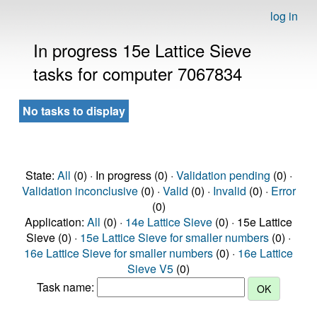
log in
In progress 15e Lattice Sieve
tasks for computer 7067834
No tasks to display
State:
All
(0) · In progress (0) ·
Validation pending
(0) ·
Validation inconclusive
(0) ·
Valid
(0) ·
Invalid
(0) ·
Error
(0)
Application:
All
(0) ·
14e Lattice Sieve
(0) · 15e Lattice
Sieve (0) ·
15e Lattice Sieve for smaller numbers
(0) ·
16e Lattice Sieve for smaller numbers
(0) ·
16e Lattice
Sieve V5
(0)
Task name: