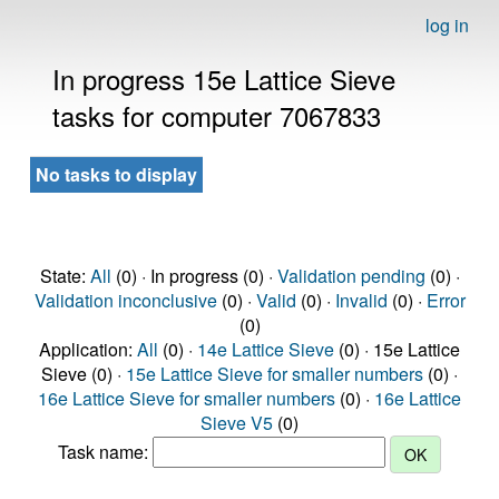
log in
In progress 15e Lattice Sieve
tasks for computer 7067833
No tasks to display
State:
All
(0) · In progress (0) ·
Validation pending
(0) ·
Validation inconclusive
(0) ·
Valid
(0) ·
Invalid
(0) ·
Error
(0)
Application:
All
(0) ·
14e Lattice Sieve
(0) · 15e Lattice
Sieve (0) ·
15e Lattice Sieve for smaller numbers
(0) ·
16e Lattice Sieve for smaller numbers
(0) ·
16e Lattice
Sieve V5
(0)
Task name: