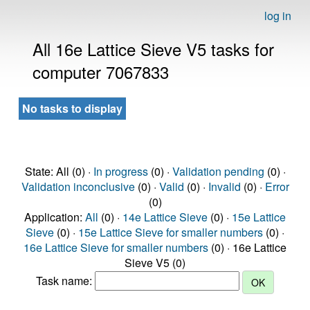
log in
All 16e Lattice Sieve V5 tasks for
computer 7067833
No tasks to display
State: All (0) ·
In progress
(0) ·
Validation pending
(0) ·
Validation inconclusive
(0) ·
Valid
(0) ·
Invalid
(0) ·
Error
(0)
Application:
All
(0) ·
14e Lattice Sieve
(0) ·
15e Lattice
Sieve
(0) ·
15e Lattice Sieve for smaller numbers
(0) ·
16e Lattice Sieve for smaller numbers
(0) · 16e Lattice
Sieve V5 (0)
Task name: