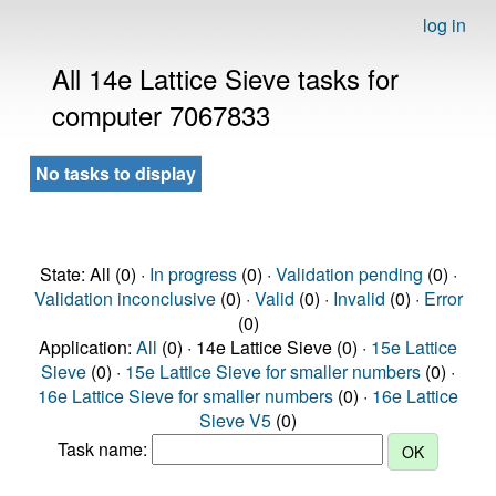
log in
All 14e Lattice Sieve tasks for
computer 7067833
No tasks to display
State: All (0) ·
In progress
(0) ·
Validation pending
(0) ·
Validation inconclusive
(0) ·
Valid
(0) ·
Invalid
(0) ·
Error
(0)
Application:
All
(0) · 14e Lattice Sieve (0) ·
15e Lattice
Sieve
(0) ·
15e Lattice Sieve for smaller numbers
(0) ·
16e Lattice Sieve for smaller numbers
(0) ·
16e Lattice
Sieve V5
(0)
Task name: