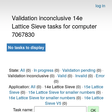
log in
Validation inconclusive 14e
Lattice Sieve tasks for computer
7067830
No tasks to display
State:
All
(0) ·
In progress
(0) ·
Validation pending
(0) ·
Validation inconclusive (0) ·
Valid
(0) ·
Invalid
(0) ·
Error
(0)
Application:
All
(0) · 14e Lattice Sieve (0) ·
15e Lattice
Sieve
(0) ·
15e Lattice Sieve for smaller numbers
(0) ·
16e Lattice Sieve for smaller numbers
(0) ·
16e Lattice
Sieve V5
(0)
Task name: