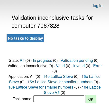
log in
Validation inconclusive tasks for
computer 7067828
No tasks to display
State:
All
(0) ·
In progress
(0) ·
Validation pending
(0) ·
Validation inconclusive (0) ·
Valid
(0) ·
Invalid
(0) ·
Error
(0)
Application: All (0) ·
14e Lattice Sieve
(0) ·
15e Lattice
Sieve
(0) ·
15e Lattice Sieve for smaller numbers
(0) ·
16e Lattice Sieve for smaller numbers
(0) ·
16e Lattice
Sieve V5
(0)
Task name: