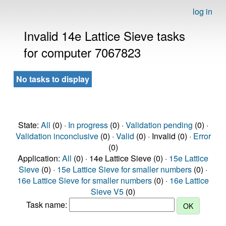
log in
Invalid 14e Lattice Sieve tasks
for computer 7067823
No tasks to display
State:
All
(0) ·
In progress
(0) ·
Validation pending
(0) ·
Validation inconclusive
(0) ·
Valid
(0) · Invalid (0) ·
Error
(0)
Application:
All
(0) · 14e Lattice Sieve (0) ·
15e Lattice
Sieve
(0) ·
15e Lattice Sieve for smaller numbers
(0) ·
16e Lattice Sieve for smaller numbers
(0) ·
16e Lattice
Sieve V5
(0)
Task name: