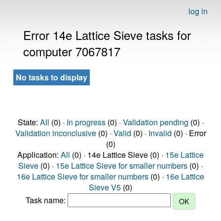
log in
Error 14e Lattice Sieve tasks for
computer 7067817
No tasks to display
State:
All
(0) ·
In progress
(0) ·
Validation pending
(0) ·
Validation inconclusive
(0) ·
Valid
(0) ·
Invalid
(0) · Error
(0)
Application:
All
(0) · 14e Lattice Sieve (0) ·
15e Lattice
Sieve
(0) ·
15e Lattice Sieve for smaller numbers
(0) ·
16e Lattice Sieve for smaller numbers
(0) ·
16e Lattice
Sieve V5
(0)
Task name: