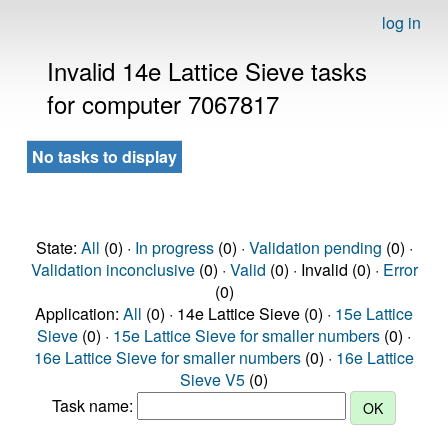
log in
Invalid 14e Lattice Sieve tasks
for computer 7067817
No tasks to display
State:
All
(0) ·
In progress
(0) ·
Validation pending
(0) ·
Validation inconclusive
(0) ·
Valid
(0) · Invalid (0) ·
Error
(0)
Application:
All
(0) · 14e Lattice Sieve (0) ·
15e Lattice
Sieve
(0) ·
15e Lattice Sieve for smaller numbers
(0) ·
16e Lattice Sieve for smaller numbers
(0) ·
16e Lattice
Sieve V5
(0)
Task name: