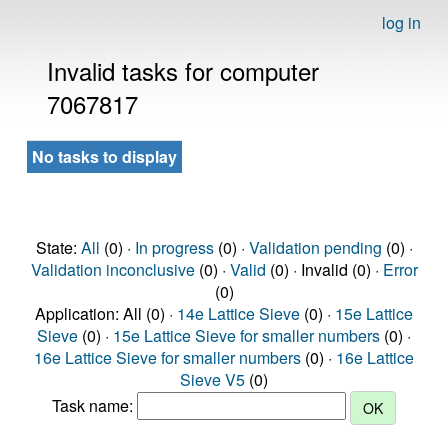
log in
Invalid tasks for computer
7067817
No tasks to display
State:
All
(0) ·
In progress
(0) ·
Validation pending
(0) ·
Validation inconclusive
(0) ·
Valid
(0) · Invalid (0) ·
Error
(0)
Application: All (0) ·
14e Lattice Sieve
(0) ·
15e Lattice
Sieve
(0) ·
15e Lattice Sieve for smaller numbers
(0) ·
16e Lattice Sieve for smaller numbers
(0) ·
16e Lattice
Sieve V5
(0)
Task name: