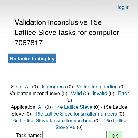
log in
Validation inconclusive 15e
Lattice Sieve tasks for computer
7067817
No tasks to display
State:
All
(0) ·
In progress
(0) ·
Validation pending
(0) ·
Validation inconclusive (0) ·
Valid
(0) ·
Invalid
(0) ·
Error
(0)
Application:
All
(0) ·
14e Lattice Sieve
(0) · 15e Lattice
Sieve (0) ·
15e Lattice Sieve for smaller numbers
(0) ·
16e Lattice Sieve for smaller numbers
(0) ·
16e Lattice
Sieve V5
(0)
Task name: