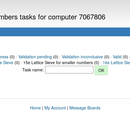
numbers tasks for computer 7067806
gress
(0) ·
Validation pending
(0) ·
Validation inconclusive
(0) ·
Valid
(0) ·
ce Sieve
(0) · 15e Lattice Sieve for smaller numbers (0) ·
16e Lattice Si
Task name:
Home
|
My Account
|
Message Boards