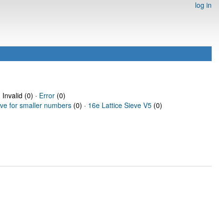
log in
 Invalid (0) ·
Error
(0)
eve for smaller numbers
(0) ·
16e Lattice Sieve V5
(0)