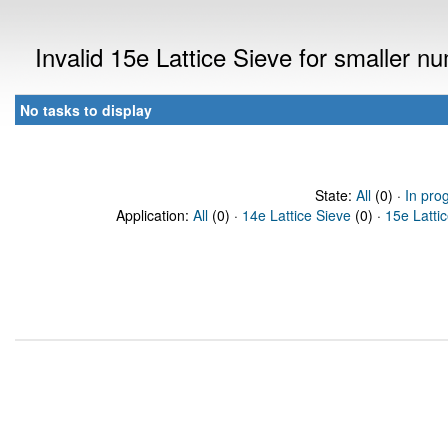
Invalid 15e Lattice Sieve for smaller 
No tasks to display
State:
All
(0) ·
In pro
Application:
All
(0) ·
14e Lattice Sieve
(0) ·
15e Latti