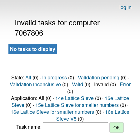
log in
Invalid tasks for computer
7067806
No tasks to display
State:
All
(0) ·
In progress
(0) ·
Validation pending
(0) ·
Validation inconclusive
(0) ·
Valid
(0) · Invalid (0) ·
Error
(0)
Application: All (0) ·
14e Lattice Sieve
(0) ·
15e Lattice
Sieve
(0) ·
15e Lattice Sieve for smaller numbers
(0) ·
16e Lattice Sieve for smaller numbers
(0) ·
16e Lattice
Sieve V5
(0)
Task name: