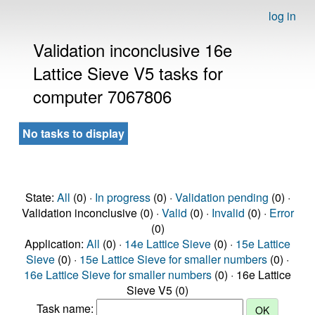
log in
Validation inconclusive 16e
Lattice Sieve V5 tasks for
computer 7067806
No tasks to display
State:
All
(0) ·
In progress
(0) ·
Validation pending
(0) ·
Validation inconclusive (0) ·
Valid
(0) ·
Invalid
(0) ·
Error
(0)
Application:
All
(0) ·
14e Lattice Sieve
(0) ·
15e Lattice
Sieve
(0) ·
15e Lattice Sieve for smaller numbers
(0) ·
16e Lattice Sieve for smaller numbers
(0) · 16e Lattice
Sieve V5 (0)
Task name: