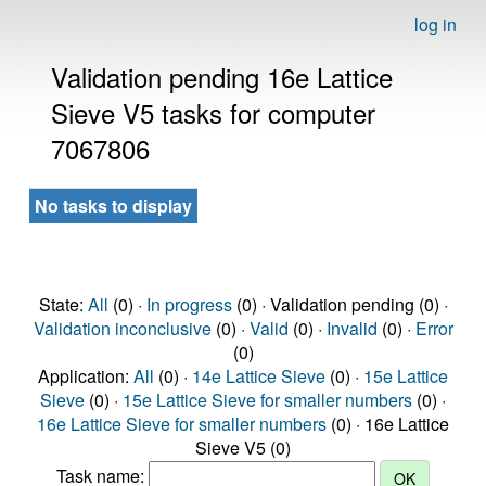
log in
Validation pending 16e Lattice
Sieve V5 tasks for computer
7067806
No tasks to display
State:
All
(0) ·
In progress
(0) · Validation pending (0) ·
Validation inconclusive
(0) ·
Valid
(0) ·
Invalid
(0) ·
Error
(0)
Application:
All
(0) ·
14e Lattice Sieve
(0) ·
15e Lattice
Sieve
(0) ·
15e Lattice Sieve for smaller numbers
(0) ·
16e Lattice Sieve for smaller numbers
(0) · 16e Lattice
Sieve V5 (0)
Task name: