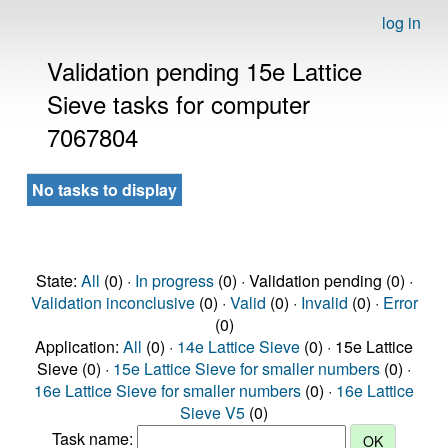
log in
Validation pending 15e Lattice
Sieve tasks for computer
7067804
No tasks to display
State:
All
(0) ·
In progress
(0) · Validation pending (0) ·
Validation inconclusive
(0) ·
Valid
(0) ·
Invalid
(0) ·
Error
(0)
Application:
All
(0) ·
14e Lattice Sieve
(0) · 15e Lattice
Sieve (0) ·
15e Lattice Sieve for smaller numbers
(0) ·
16e Lattice Sieve for smaller numbers
(0) ·
16e Lattice
Sieve V5
(0)
Task name: