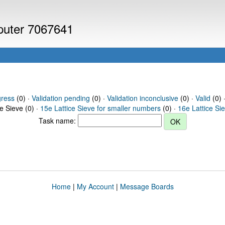
mputer 7067641
gress
(0) ·
Validation pending
(0) ·
Validation inconclusive
(0) ·
Valid
(0) ·
ce Sieve (0) ·
15e Lattice Sieve for smaller numbers
(0) ·
16e Lattice Si
Task name:
Home
|
My Account
|
Message Boards