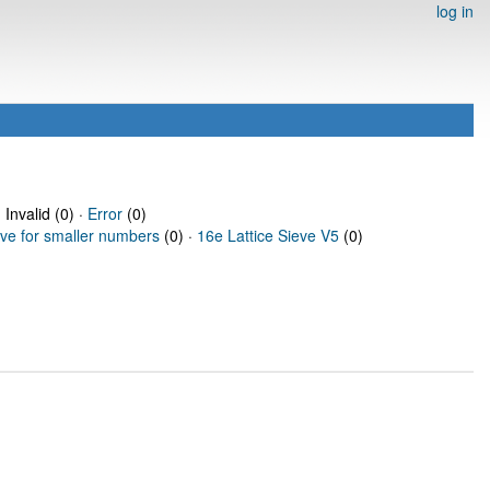
log in
 Invalid (0) ·
Error
(0)
eve for smaller numbers
(0) ·
16e Lattice Sieve V5
(0)