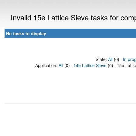
Invalid 15e Lattice Sieve tasks for co
No tasks to display
State:
All
(0) ·
In pro
Application:
All
(0) ·
14e Lattice Sieve
(0) · 15e Latti