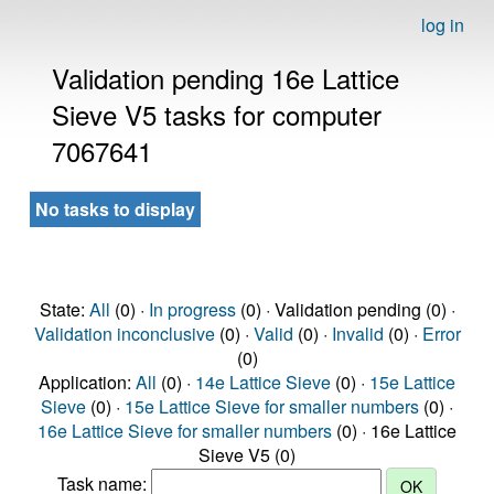
log in
Validation pending 16e Lattice
Sieve V5 tasks for computer
7067641
No tasks to display
State:
All
(0) ·
In progress
(0) · Validation pending (0) ·
Validation inconclusive
(0) ·
Valid
(0) ·
Invalid
(0) ·
Error
(0)
Application:
All
(0) ·
14e Lattice Sieve
(0) ·
15e Lattice
Sieve
(0) ·
15e Lattice Sieve for smaller numbers
(0) ·
16e Lattice Sieve for smaller numbers
(0) · 16e Lattice
Sieve V5 (0)
Task name: