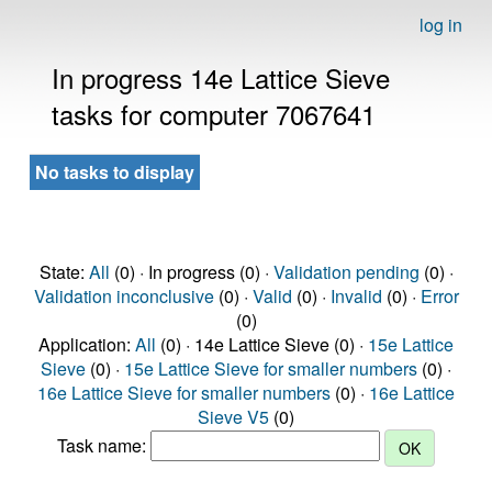
log in
In progress 14e Lattice Sieve
tasks for computer 7067641
No tasks to display
State:
All
(0) · In progress (0) ·
Validation pending
(0) ·
Validation inconclusive
(0) ·
Valid
(0) ·
Invalid
(0) ·
Error
(0)
Application:
All
(0) · 14e Lattice Sieve (0) ·
15e Lattice
Sieve
(0) ·
15e Lattice Sieve for smaller numbers
(0) ·
16e Lattice Sieve for smaller numbers
(0) ·
16e Lattice
Sieve V5
(0)
Task name: