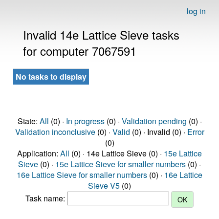
log in
Invalid 14e Lattice Sieve tasks
for computer 7067591
No tasks to display
State:
All
(0) ·
In progress
(0) ·
Validation pending
(0) ·
Validation inconclusive
(0) ·
Valid
(0) · Invalid (0) ·
Error
(0)
Application:
All
(0) · 14e Lattice Sieve (0) ·
15e Lattice
Sieve
(0) ·
15e Lattice Sieve for smaller numbers
(0) ·
16e Lattice Sieve for smaller numbers
(0) ·
16e Lattice
Sieve V5
(0)
Task name: