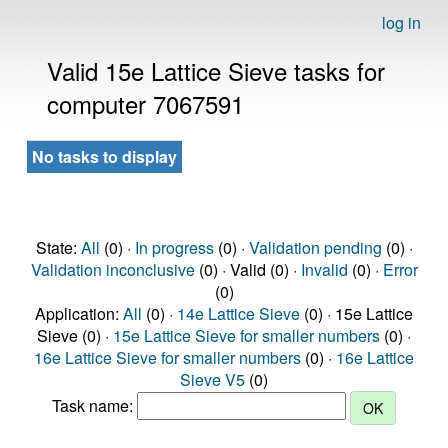
log in
Valid 15e Lattice Sieve tasks for
computer 7067591
No tasks to display
State:
All
(0) ·
In progress
(0) ·
Validation pending
(0) ·
Validation inconclusive
(0) · Valid (0) ·
Invalid
(0) ·
Error
(0)
Application:
All
(0) ·
14e Lattice Sieve
(0) · 15e Lattice
Sieve (0) ·
15e Lattice Sieve for smaller numbers
(0) ·
16e Lattice Sieve for smaller numbers
(0) ·
16e Lattice
Sieve V5
(0)
Task name: