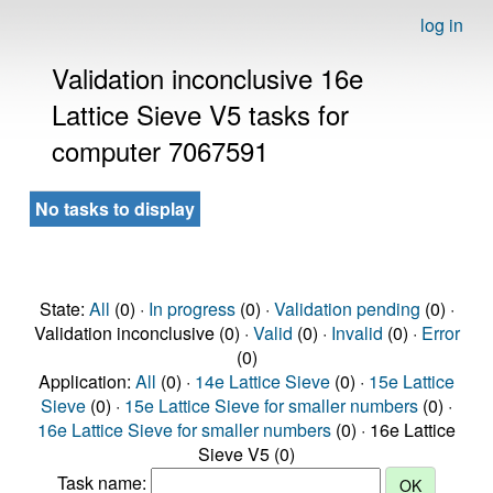
log in
Validation inconclusive 16e
Lattice Sieve V5 tasks for
computer 7067591
No tasks to display
State:
All
(0) ·
In progress
(0) ·
Validation pending
(0) ·
Validation inconclusive (0) ·
Valid
(0) ·
Invalid
(0) ·
Error
(0)
Application:
All
(0) ·
14e Lattice Sieve
(0) ·
15e Lattice
Sieve
(0) ·
15e Lattice Sieve for smaller numbers
(0) ·
16e Lattice Sieve for smaller numbers
(0) · 16e Lattice
Sieve V5 (0)
Task name: