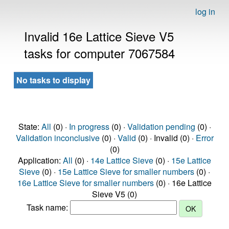
log in
Invalid 16e Lattice Sieve V5
tasks for computer 7067584
No tasks to display
State:
All
(0) ·
In progress
(0) ·
Validation pending
(0) ·
Validation inconclusive
(0) ·
Valid
(0) · Invalid (0) ·
Error
(0)
Application:
All
(0) ·
14e Lattice Sieve
(0) ·
15e Lattice
Sieve
(0) ·
15e Lattice Sieve for smaller numbers
(0) ·
16e Lattice Sieve for smaller numbers
(0) · 16e Lattice
Sieve V5 (0)
Task name: