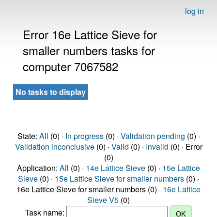
log in
Error 16e Lattice Sieve for
smaller numbers tasks for
computer 7067582
No tasks to display
State:
All
(0) ·
In progress
(0) ·
Validation pending
(0) ·
Validation inconclusive
(0) ·
Valid
(0) ·
Invalid
(0) · Error
(0)
Application:
All
(0) ·
14e Lattice Sieve
(0) ·
15e Lattice
Sieve
(0) ·
15e Lattice Sieve for smaller numbers
(0) ·
16e Lattice Sieve for smaller numbers (0) ·
16e Lattice
Sieve V5
(0)
Task name: