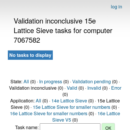
log in
Validation inconclusive 15e
Lattice Sieve tasks for computer
7067582
No tasks to display
State:
All
(0) ·
In progress
(0) ·
Validation pending
(0) ·
Validation inconclusive (0) ·
Valid
(0) ·
Invalid
(0) ·
Error
(0)
Application:
All
(0) ·
14e Lattice Sieve
(0) · 15e Lattice
Sieve (0) ·
15e Lattice Sieve for smaller numbers
(0) ·
16e Lattice Sieve for smaller numbers
(0) ·
16e Lattice
Sieve V5
(0)
Task name: