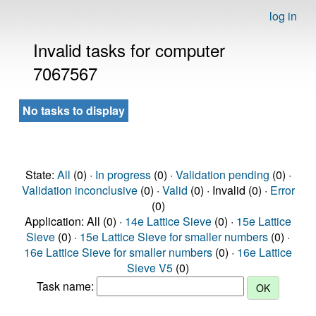
log in
Invalid tasks for computer
7067567
No tasks to display
State:
All
(0) ·
In progress
(0) ·
Validation pending
(0) ·
Validation inconclusive
(0) ·
Valid
(0) · Invalid (0) ·
Error
(0)
Application: All (0) ·
14e Lattice Sieve
(0) ·
15e Lattice
Sieve
(0) ·
15e Lattice Sieve for smaller numbers
(0) ·
16e Lattice Sieve for smaller numbers
(0) ·
16e Lattice
Sieve V5
(0)
Task name: