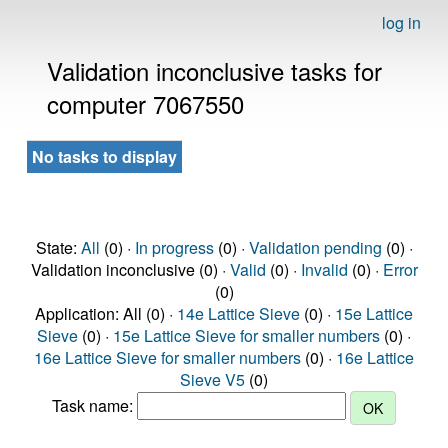
log in
Validation inconclusive tasks for
computer 7067550
No tasks to display
State:
All
(0) ·
In progress
(0) ·
Validation pending
(0) ·
Validation inconclusive (0) ·
Valid
(0) ·
Invalid
(0) ·
Error
(0)
Application: All (0) ·
14e Lattice Sieve
(0) ·
15e Lattice
Sieve
(0) ·
15e Lattice Sieve for smaller numbers
(0) ·
16e Lattice Sieve for smaller numbers
(0) ·
16e Lattice
Sieve V5
(0)
Task name: