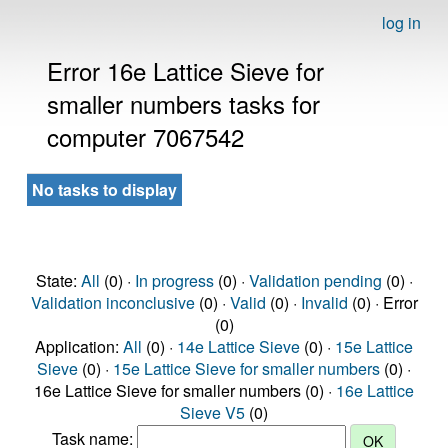
log in
Error 16e Lattice Sieve for
smaller numbers tasks for
computer 7067542
No tasks to display
State:
All
(0) ·
In progress
(0) ·
Validation pending
(0) ·
Validation inconclusive
(0) ·
Valid
(0) ·
Invalid
(0) · Error
(0)
Application:
All
(0) ·
14e Lattice Sieve
(0) ·
15e Lattice
Sieve
(0) ·
15e Lattice Sieve for smaller numbers
(0) ·
16e Lattice Sieve for smaller numbers (0) ·
16e Lattice
Sieve V5
(0)
Task name: