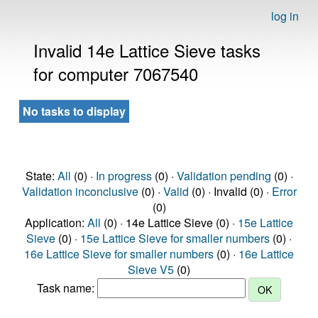
log in
Invalid 14e Lattice Sieve tasks
for computer 7067540
No tasks to display
State:
All
(0) ·
In progress
(0) ·
Validation pending
(0) ·
Validation inconclusive
(0) ·
Valid
(0) · Invalid (0) ·
Error
(0)
Application:
All
(0) · 14e Lattice Sieve (0) ·
15e Lattice
Sieve
(0) ·
15e Lattice Sieve for smaller numbers
(0) ·
16e Lattice Sieve for smaller numbers
(0) ·
16e Lattice
Sieve V5
(0)
Task name: